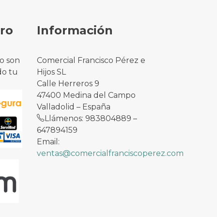
ro
Información
o son
Comercial Francisco Pérez e
do tu
Hijos SL
Calle Herreros 9
47400 Medina del Campo
Valladolid – España
Llámenos: 983804889 –
647894159
Email:
ventas@comercialfranciscoperez.com