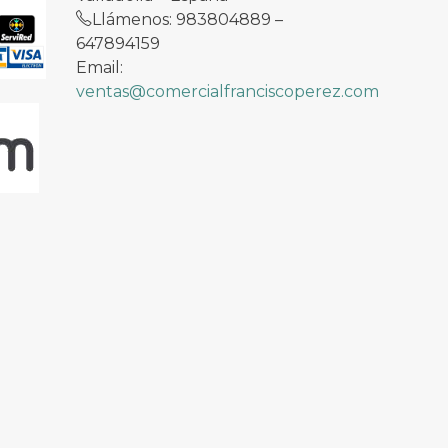
Llámenos: 983804889 –
647894159
Email:
ventas@comercialfranciscoperez.com