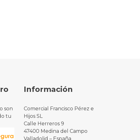
ro
Información
o son
Comercial Francisco Pérez e
do tu
Hijos SL
Calle Herreros 9
47400 Medina del Campo
Valladolid – España