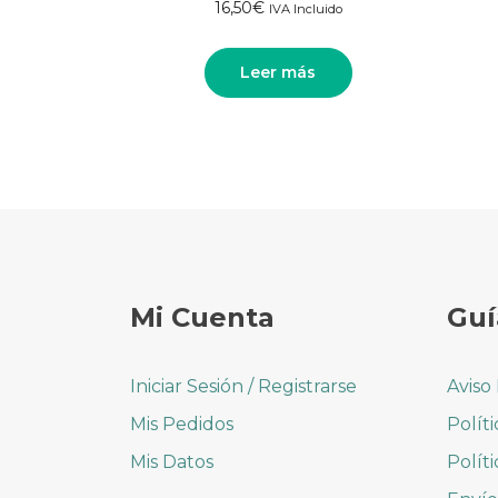
Valorado
16,50
€
IVA Incluido
con
5.00
de
5
Leer más
Mi Cuenta
Guí
Iniciar Sesión / Registrarse
Aviso
Mis Pedidos
Polít
Mis Datos
Polít