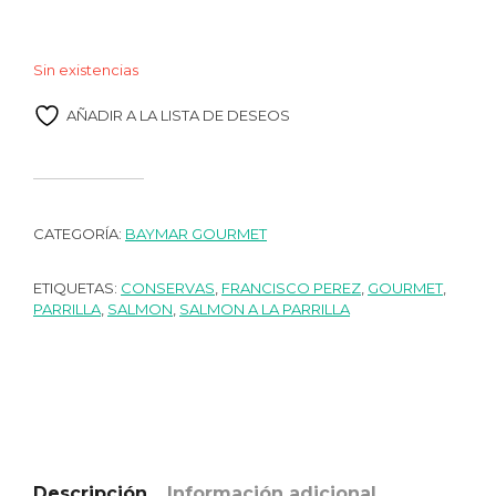
Sin existencias
AÑADIR A LA LISTA DE DESEOS
CATEGORÍA:
BAYMAR GOURMET
ETIQUETAS:
CONSERVAS
,
FRANCISCO PEREZ
,
GOURMET
,
PARRILLA
,
SALMON
,
SALMON A LA PARRILLA
Descripción
Información adicional