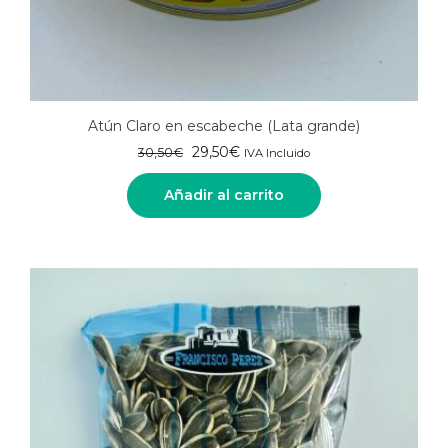
Atún Claro en escabeche (Lata grande)
El
El
29,50
€
30,50
€
IVA Incluido
precio
precio
original
actual
Añadir al carrito
era:
es:
30,50€.
29,50€.