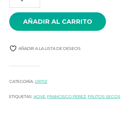
era:
es:
10,80€.
9,50€.
AÑADIR AL CARRITO
AÑADIR A LA LISTA DE DESEOS
CATEGORÍA:
ORTIZ
ETIQUETAS:
AOVE
,
FRANCISCO PEREZ
,
FRUTOS SECOS