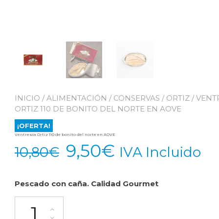
INICIO
/
ALIMENTACIÓN
/
CONSERVAS
/
ORTIZ
/ VENT
ORTIZ 110 DE BONITO DEL NORTE EN AOVE
¡OFERTA!
Ventresca Ortiz 110 de bonito del norte en AOVE
El
El
9,50
€
10,80
€
IVA Incluido
precio
precio
Pescado con caña. Calidad Gourmet
original
actual
Ventresca Ortiz 110 de bonito del norte en AOVE cantidad