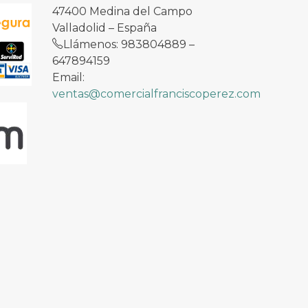
47400 Medina del Campo
Valladolid – España
Llámenos: 983804889 –
647894159
Email:
ventas@comercialfranciscoperez.com