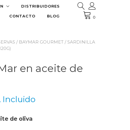
ÓN
DISTRIBUIDORES
CONTACTO
BLOG
0
ERVAS
/
BAYMAR GOURMET
/ SARDINILLA
120G)
yMar en aceite de
 Incluido
cio
ite de oliva
ual