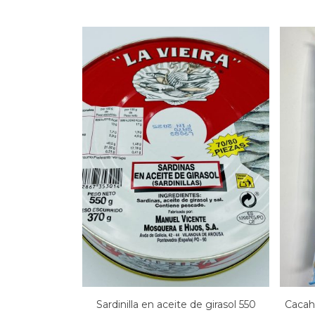
Sardinilla en aceite de girasol 550
Cacah