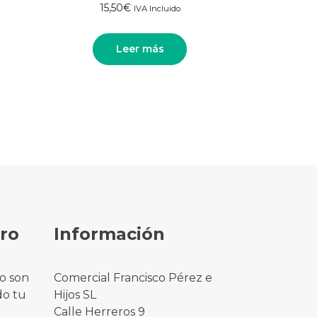
15,50
€
IVA Incluido
Leer más
ro
Información
o son
Comercial Francisco Pérez e
do tu
Hijos SL
Calle Herreros 9