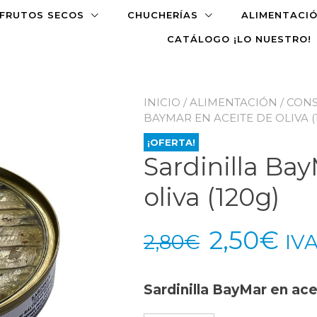
FRUTOS SECOS
CHUCHERÍAS
ALIMENTACI
CATÁLOGO ¡LO NUESTRO!
INICIO
/
ALIMENTACIÓN
/
CONS
BAYMAR EN ACEITE DE OLIVA (
¡OFERTA!
Sardinilla Ba
oliva (120g)
El
El
2,50
€
2,80
€
IVA
precio
pre
Sardinilla BayMar en ace
original
act