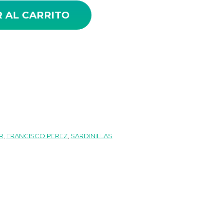
oliva (120g) cantidad
 AL CARRITO
0€.
R
,
FRANCISCO PEREZ
,
SARDINILLAS