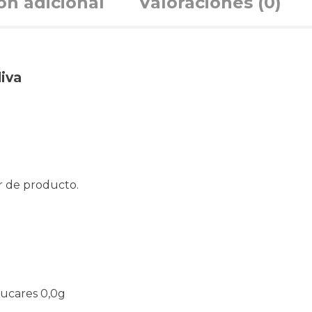
ón adicional
Valoraciones (0)
liva
r de producto.
zucares 0,0g