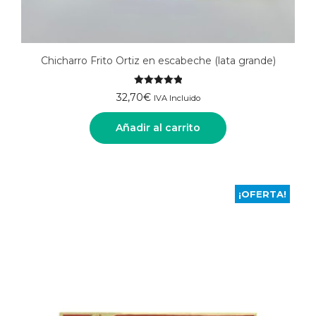
Chicharro Frito Ortiz en escabeche (lata grande)
Valorado
32,70
€
IVA Incluido
con
5.00
de 5
Añadir al carrito
¡OFERTA!