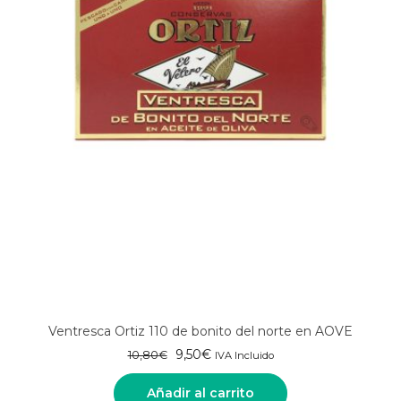
Ventresca Ortiz 110 de bonito del norte en AOVE
El
El
9,50
€
10,80
€
IVA Incluido
precio
precio
original
actual
Añadir al carrito