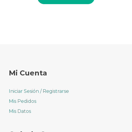
era:
es:
10,80€.
9,50€.
Mi Cuenta
Iniciar Sesión / Registrarse
Mis Pedidos
Mis Datos