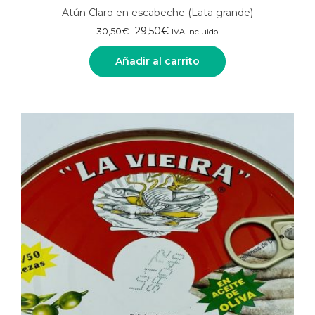
Atún Claro en escabeche (Lata grande)
El
El
29,50
€
30,50
€
IVA Incluido
precio
precio
original
actual
Añadir al carrito
era:
es:
30,50€.
29,50€.