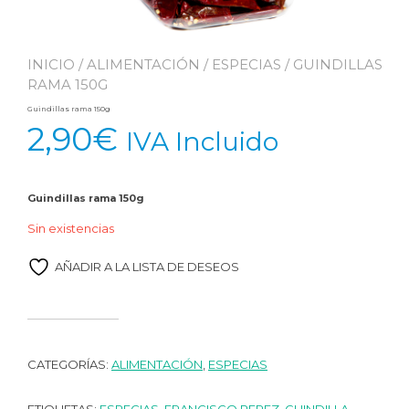
INICIO
/
ALIMENTACIÓN
/
ESPECIAS
/ GUINDILLAS
RAMA 150G
Guindillas rama 150g
2,90
€
IVA Incluido
Guindillas rama 150g
Sin existencias
AÑADIR A LA LISTA DE DESEOS
CATEGORÍAS:
ALIMENTACIÓN
,
ESPECIAS
ETIQUETAS:
ESPECIAS
,
FRANCISCO PEREZ
,
GUINDILLA