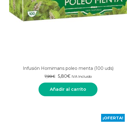
Infusión Hornimans poleo menta (100 uds)
El
El
5,80
€
7,99
€
IVA Incluido
precio
precio
original
actual
Añadir al carrito
era:
es:
7,99€.
5,80€.
¡OFERTA!