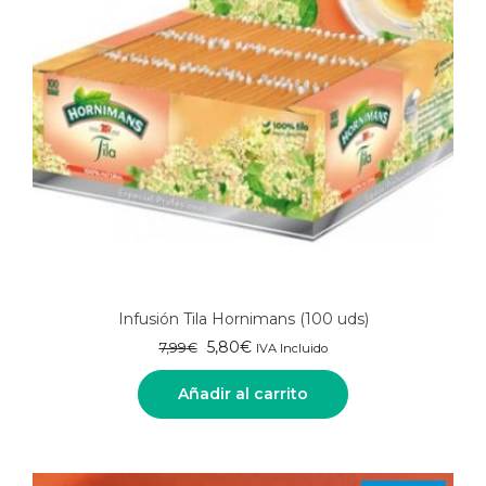
Infusión Tila Hornimans (100 uds)
El
El
5,80
€
7,99
€
IVA Incluido
precio
precio
original
actual
Añadir al carrito
era:
es:
7,99€.
5,80€.