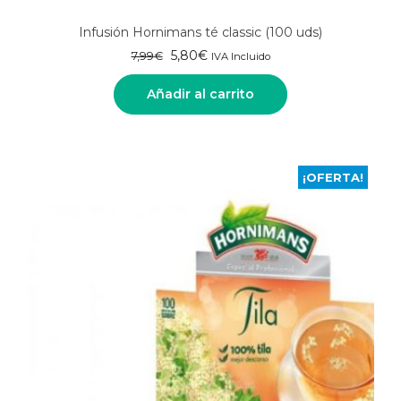
Infusión Hornimans té classic (100 uds)
El
El
5,80
€
7,99
€
IVA Incluido
precio
precio
original
actual
Añadir al carrito
era:
es:
7,99€.
5,80€.
¡OFERTA!