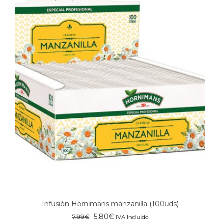
Infusión Hornimans manzanilla (100uds)
El
El
5,80
€
7,99
€
IVA Incluido