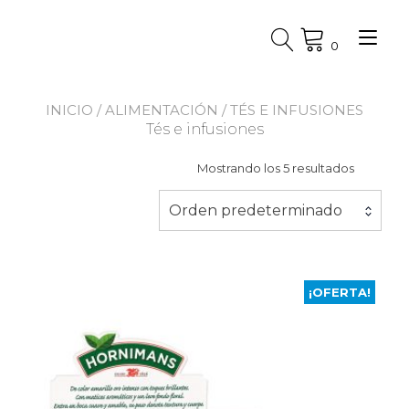
Ir
al
Alt
contenido
0
nav
INICIO
/
ALIMENTACIÓN
/ TÉS E INFUSIONES
Tés e infusiones
Mostrando los 5 resultados
Orden predeterminado
¡OFERTA!