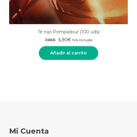
Té rojo Pompadour (100 uds)
El
El
6,90
€
7,99
€
IVA Incluido
precio
precio
original
actual
Añadir al carrito
era:
es:
7,99€.
6,90€.
Mi Cuenta