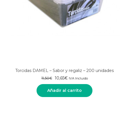
Torcidas DAMEL – Sabor y regaliz – 200 unidades
El
El
10,65
€
11,50
€
IVA Incluido
precio
precio
original
actual
Añadir al carrito
era:
es:
11,50€.
10,65€.