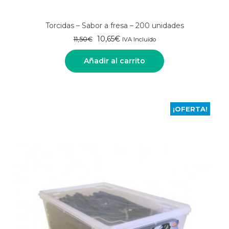
Torcidas – Sabor a fresa – 200 unidades
El
El
10,65
€
11,50
€
IVA Incluido
precio
precio
original
actual
Añadir al carrito
era:
es:
11,50€.
10,65€.
¡OFERTA!