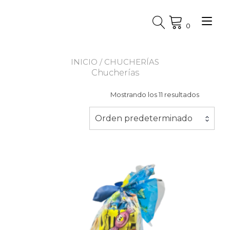
Ir
al
Alt
contenido
0
nav
INICIO
/ CHUCHERÍAS
Chucherías
Mostrando los 11 resultados
Orden predeterminado