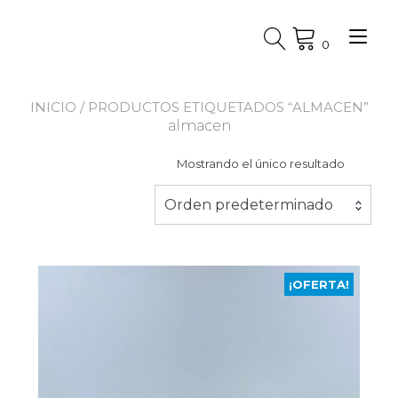
Ir
al
Alt
contenido
0
nav
INICIO
/ PRODUCTOS ETIQUETADOS “ALMACEN”
almacen
Mostrando el único resultado
Orden predeterminado
¡OFERTA!