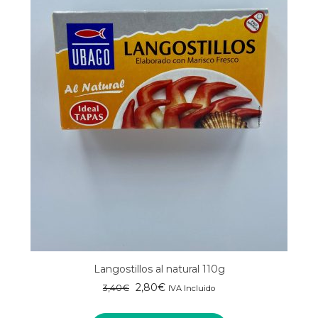
Langostillos al natural 110g
El
El
2,80
€
3,40
€
IVA Incluido
precio
precio
original
actual