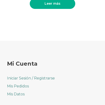
Leer más
era:
es:
3,40€.
2,80€.
Mi Cuenta
Iniciar Sesión / Registrarse
Mis Pedidos
Mis Datos