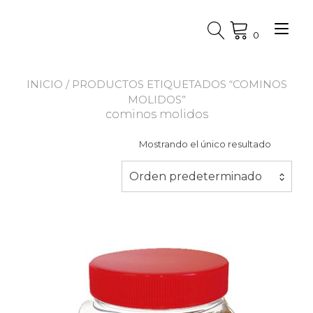
Ir
al
Alt
contenido
0
nav
INICIO
/ PRODUCTOS ETIQUETADOS “COMINOS
MOLIDOS”
cominos molidos
Mostrando el único resultado
Orden predeterminado