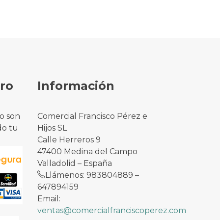
ro
Información
o son
Comercial Francisco Pérez e
do tu
Hijos SL
Calle Herreros 9
47400 Medina del Campo
Valladolid – España
Llámenos: 983804889 –
647894159
Email:
ventas@comercialfranciscoperez.com