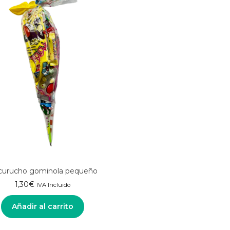
curucho gominola pequeño
1,30
€
IVA Incluido
Añadir al carrito