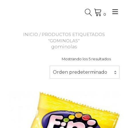
Ir
al
Alt
contenido
0
nav
INICIO
/ PRODUCTOS ETIQUETADOS
“GOMINOLAS”
gominolas
Mostrando los 5 resultados
Orden predeterminado