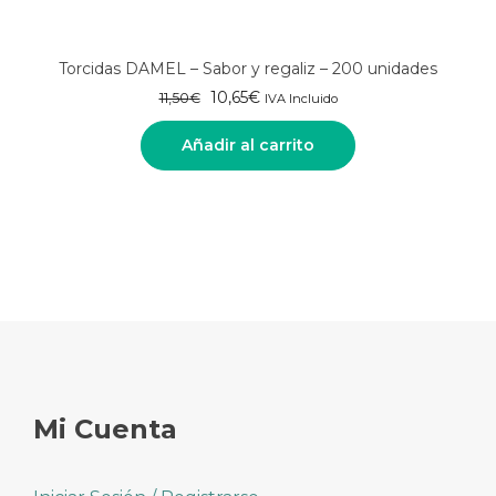
Torcidas DAMEL – Sabor y regaliz – 200 unidades
El
El
10,65
€
11,50
€
IVA Incluido
precio
precio
original
actual
Añadir al carrito
era:
es:
11,50€.
10,65€.
Mi Cuenta