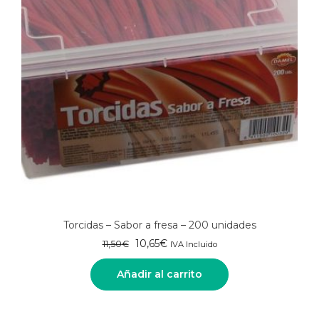
Torcidas – Sabor a fresa – 200 unidades
El
El
10,65
€
11,50
€
IVA Incluido
precio
precio
original
actual
Añadir al carrito
era:
es:
11,50€.
10,65€.