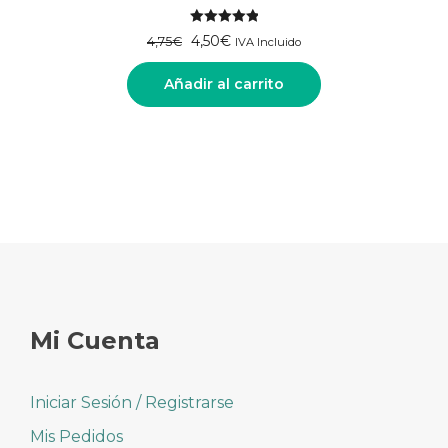
Valorado
El
El
4,50
€
4,75
€
IVA Incluido
con
5.00
precio
precio
de 5
original
actual
Añadir al carrito
era:
es:
4,75€.
4,50€.
Mi Cuenta
Iniciar Sesión / Registrarse
Mis Pedidos