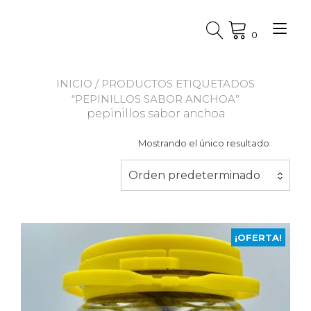
Ir
al
Alt
contenido
0
nav
INICIO
/ PRODUCTOS ETIQUETADOS
“PEPINILLOS SABOR ANCHOA”
pepinillos sabor anchoa
Mostrando el único resultado
Orden predeterminado
¡OFERTA!