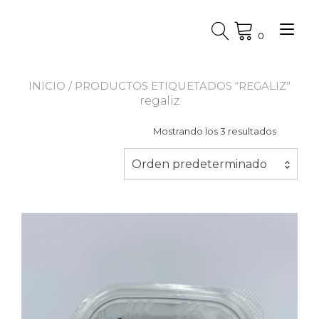
Ir
al
Alt
contenido
0
nav
INICIO
/ PRODUCTOS ETIQUETADOS “REGALIZ”
regaliz
Mostrando los 3 resultados
Orden predeterminado