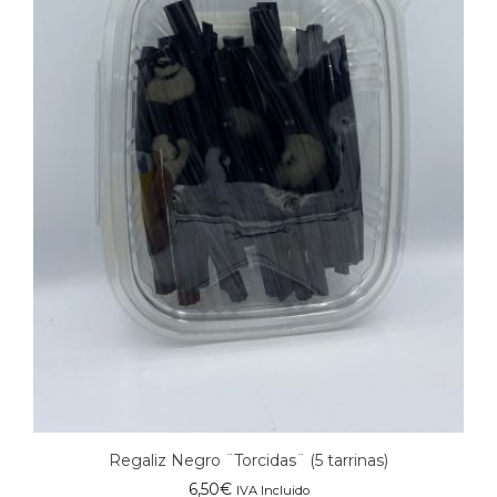
Regaliz Negro ¨Torcidas¨ (5 tarrinas)
6,50
€
IVA Incluido