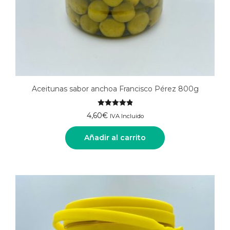
Aceitunas sabor anchoa Francisco Pérez 800g
Valorado
4,60
€
IVA Incluido
con
5.00
de 5
Añadir al carrito