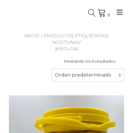
Ir
al
Alt
contenido
0
nav
INICIO
/ PRODUCTOS ETIQUETADOS
“ACEITUNAS”
aceitunas
Mostrando los 6 resultados
Orden predeterminado