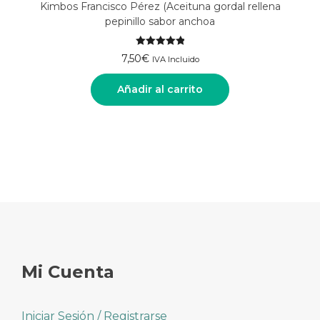
Kimbos Francisco Pérez (Aceituna gordal rellena
pepinillo sabor anchoa
Valorado
7,50
€
IVA Incluido
con
5.00
de 5
Añadir al carrito
Mi Cuenta
Iniciar Sesión / Registrarse