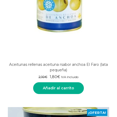
Aceitunas rellenas aceituna rsabor anchoa El Faro (lata
pequeña)
El
El
1,80
€
2,10
€
IVA Incluido
precio
precio
original
actual
Añadir al carrito
era:
es:
2,10€.
1,80€.
¡OFERTA!