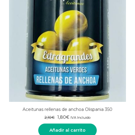
Aceitunas rellenas de anchoa Olispania 350
El
El
1,80
€
2,10
€
IVA Incluido
precio
precio
original
actual
Añadir al carrito