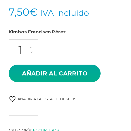
con
5.00
de 5 en
7,50
€
IVA Incluido
base a
valoración
de un
Kimbos Francisco Pérez
cliente
Kimbos Francisco Pérez (Aceituna gordal rellena pepinillo sabo
AÑADIR AL CARRITO
AÑADIR A LA LISTA DE DESEOS
CATEGORÍA:
ENCURTIDOS