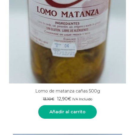
Lomo de matanza cañas 500g
El
El
12,90
€
13,10
€
IVA Incluido
precio
precio
original
actual
Añadir al carrito
era:
es:
13,10€.
12,90€.